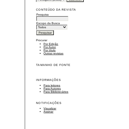
CONTEÚDO DA REVISTA
Pesquisa
Escopo da Busca
Procurar
Por Edição
Por Autor
Por título
Outras revistas
TAMANHO DE FONTE
INFORMAÇÕES
Para leitores
Para Autores
Para Bibliotecários
NOTIFICAÇÕES
Visualizar
Assinar