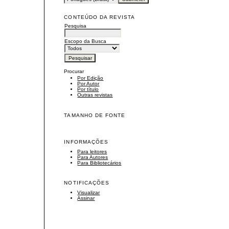
CONTEÚDO DA REVISTA
Pesquisa
Escopo da Busca
Procurar
Por Edição
Por Autor
Por título
Outras revistas
TAMANHO DE FONTE
INFORMAÇÕES
Para leitores
Para Autores
Para Bibliotecários
NOTIFICAÇÕES
Visualizar
Assinar