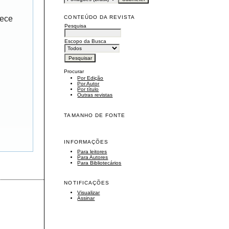
CONTEÚDO DA REVISTA
rece
Pesquisa
Escopo da Busca
Procurar
Por Edição
Por Autor
Por título
Outras revistas
TAMANHO DE FONTE
INFORMAÇÕES
Para leitores
Para Autores
Para Bibliotecários
NOTIFICAÇÕES
Visualizar
Assinar