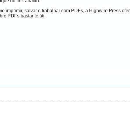
ique no link abaixo.
 imprimir, salvar e trabalhar com PDFs, a Highwire Press ofe
obre PDFs
bastante útil.