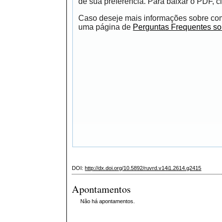
de sua preferência. Para baixar o PDF, cl
Caso deseje mais informações sobre como
uma página de
Perguntas Frequentes s
DOI:
http://dx.doi.org/10.5892/ruvrd.v14i1.2614.g2415
Apontamentos
Não há apontamentos.