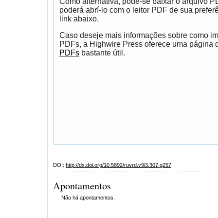
Como alternativa, pode-se baixar o arquivo 
poderá abrí-lo com o leitor PDF de sua prefer
link abaixo.
Caso deseje mais informações sobre como impr
PDFs, a Highwire Press oferece uma página
PDFs
bastante útil.
DOI:
http://dx.doi.org/10.5892/ruvrd.v9i3.307.g257
Apontamentos
Não há apontamentos.