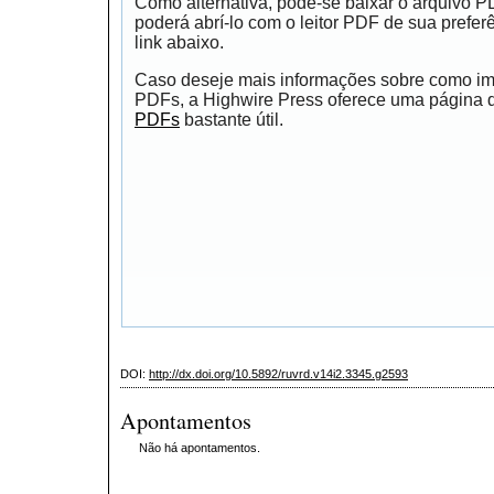
Como alternativa, pode-se baixar o arquivo 
poderá abrí-lo com o leitor PDF de sua prefer
link abaixo.
Caso deseje mais informações sobre como impr
PDFs, a Highwire Press oferece uma página
PDFs
bastante útil.
DOI:
http://dx.doi.org/10.5892/ruvrd.v14i2.3345.g2593
Apontamentos
Não há apontamentos.