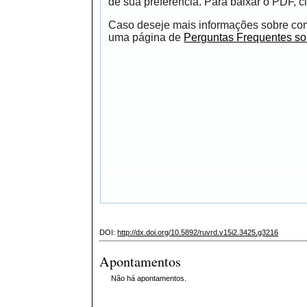
de sua preferência. Para baixar o PDF, cl
Caso deseje mais informações sobre como
uma página de
Perguntas Frequentes s
DOI:
http://dx.doi.org/10.5892/ruvrd.v15i2.3425.g3216
Apontamentos
Não há apontamentos.