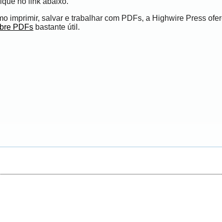
ique no link abaixo.
 imprimir, salvar e trabalhar com PDFs, a Highwire Press ofe
obre PDFs
bastante útil.