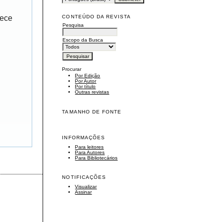
CONTEÚDO DA REVISTA
rece
Pesquisa
Escopo da Busca
Procurar
Por Edição
Por Autor
Por título
Outras revistas
TAMANHO DE FONTE
INFORMAÇÕES
Para leitores
Para Autores
Para Bibliotecários
NOTIFICAÇÕES
Visualizar
Assinar