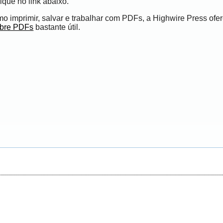
ique no link abaixo.
 imprimir, salvar e trabalhar com PDFs, a Highwire Press ofe
obre PDFs
bastante útil.