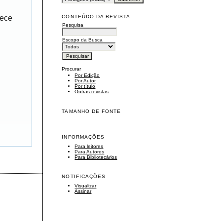
CONTEÚDO DA REVISTA
rece
Pesquisa
Escopo da Busca
Procurar
Por Edição
Por Autor
Por título
Outras revistas
TAMANHO DE FONTE
INFORMAÇÕES
Para leitores
Para Autores
Para Bibliotecários
NOTIFICAÇÕES
Visualizar
Assinar