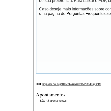
de sua preferência. Para baixar o PDF, cl
Caso deseje mais informações sobre como
uma página de
Perguntas Frequentes s
DOI:
http://dx.doi.org/10.5892/ruvrd.v15i2.3548.g3219
Apontamentos
Não há apontamentos.