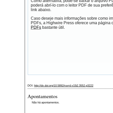
Como alternativa, pode-se baixar o arquivo 
poderá abrí-lo com o leitor PDF de sua prefer
link abaixo.
Caso deseje mais informações sobre como impr
PDFs, a Highwire Press oferece uma página
PDFs
bastante útil.
DOI:
http://dx.doi.org/10.5892/ruvrd.v15i2.3552.g3222
Apontamentos
Não há apontamentos.