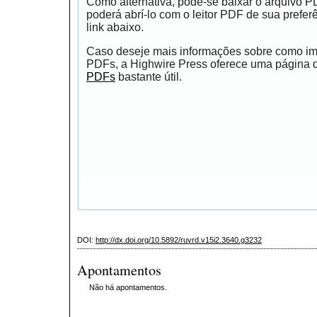
Como alternativa, pode-se baixar o arquivo 
poderá abrí-lo com o leitor PDF de sua prefer
link abaixo.
Caso deseje mais informações sobre como impr
PDFs, a Highwire Press oferece uma página
PDFs
bastante útil.
DOI:
http://dx.doi.org/10.5892/ruvrd.v15i2.3640.g3232
Apontamentos
Não há apontamentos.