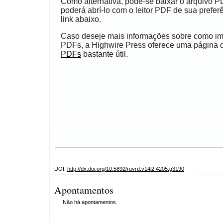
Como alternativa, pode-se baixar o arquivo 
poderá abrí-lo com o leitor PDF de sua prefer
link abaixo.
Caso deseje mais informações sobre como impr
PDFs, a Highwire Press oferece uma página
PDFs
bastante útil.
DOI:
http://dx.doi.org/10.5892/ruvrd.v14i2.4205.g3190
Apontamentos
Não há apontamentos.