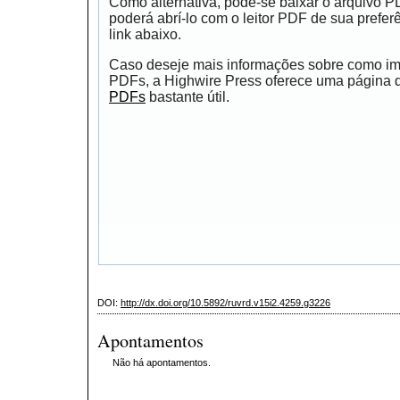
Como alternativa, pode-se baixar o arquivo 
poderá abrí-lo com o leitor PDF de sua prefer
link abaixo.
Caso deseje mais informações sobre como impr
PDFs, a Highwire Press oferece uma página
PDFs
bastante útil.
DOI:
http://dx.doi.org/10.5892/ruvrd.v15i2.4259.g3226
Apontamentos
Não há apontamentos.