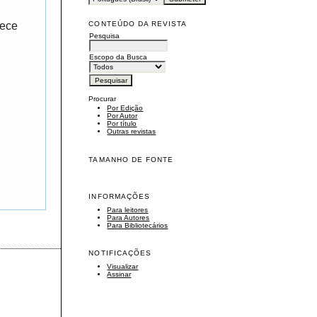
CONTEÚDO DA REVISTA
rece
Pesquisa
Escopo da Busca
Procurar
Por Edição
Por Autor
Por título
Outras revistas
TAMANHO DE FONTE
INFORMAÇÕES
Para leitores
Para Autores
Para Bibliotecários
NOTIFICAÇÕES
Visualizar
Assinar