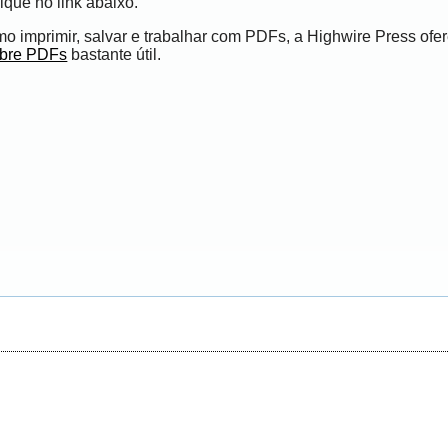
ique no link abaixo.
 imprimir, salvar e trabalhar com PDFs, a Highwire Press ofe
obre PDFs
bastante útil.