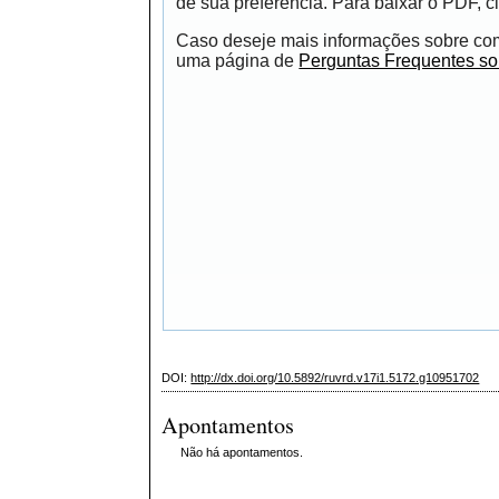
de sua preferência. Para baixar o PDF, cl
Caso deseje mais informações sobre como
uma página de
Perguntas Frequentes s
DOI:
http://dx.doi.org/10.5892/ruvrd.v17i1.5172.g10951702
Apontamentos
Não há apontamentos.