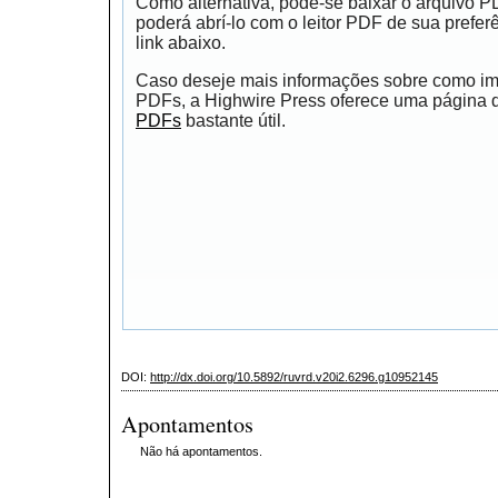
Como alternativa, pode-se baixar o arquivo 
poderá abrí-lo com o leitor PDF de sua prefer
link abaixo.
Caso deseje mais informações sobre como impr
PDFs, a Highwire Press oferece uma página
PDFs
bastante útil.
DOI:
http://dx.doi.org/10.5892/ruvrd.v20i2.6296.g10952145
Apontamentos
Não há apontamentos.