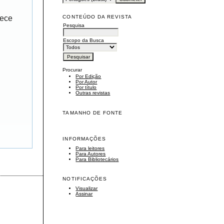
CONTEÚDO DA REVISTA
rece
Pesquisa
Escopo da Busca
Procurar
Por Edição
Por Autor
Por título
Outras revistas
TAMANHO DE FONTE
INFORMAÇÕES
Para leitores
Para Autores
Para Bibliotecários
NOTIFICAÇÕES
Visualizar
Assinar