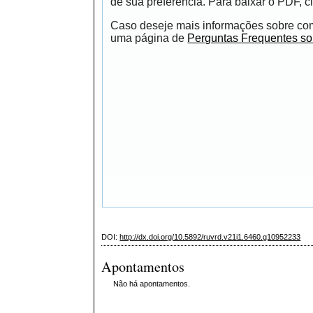
de sua preferência. Para baixar o PDF, cl
Caso deseje mais informações sobre como
uma página de
Perguntas Frequentes s
DOI:
http://dx.doi.org/10.5892/ruvrd.v21i1.6460.g10952233
Apontamentos
Não há apontamentos.