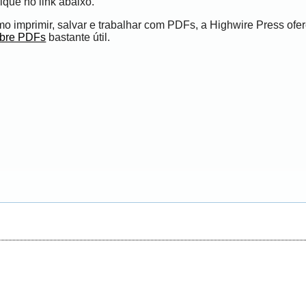
ique no link abaixo.
 imprimir, salvar e trabalhar com PDFs, a Highwire Press ofe
obre PDFs
bastante útil.