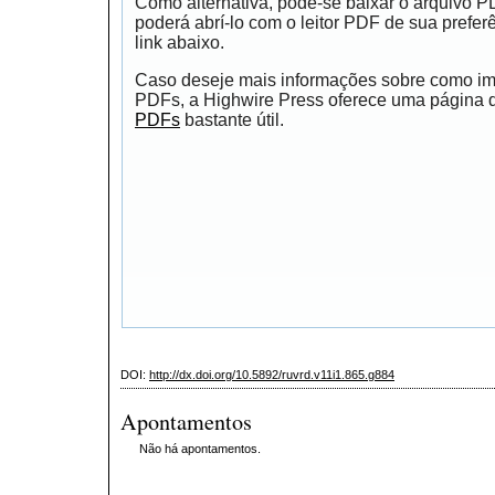
Como alternativa, pode-se baixar o arquivo 
poderá abrí-lo com o leitor PDF de sua prefer
link abaixo.
Caso deseje mais informações sobre como impr
PDFs, a Highwire Press oferece uma página
PDFs
bastante útil.
DOI:
http://dx.doi.org/10.5892/ruvrd.v11i1.865.g884
Apontamentos
Não há apontamentos.