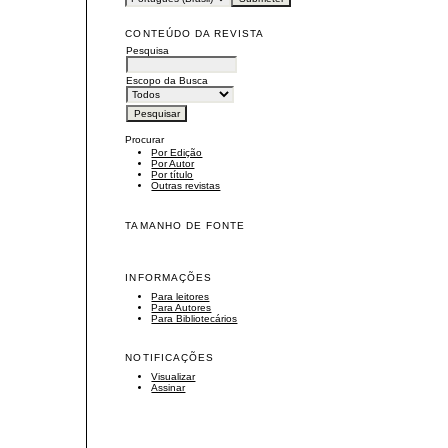
CONTEÚDO DA REVISTA
Pesquisa
Escopo da Busca
Procurar
Por Edição
Por Autor
Por título
Outras revistas
TAMANHO DE FONTE
INFORMAÇÕES
Para leitores
Para Autores
Para Bibliotecários
NOTIFICAÇÕES
Visualizar
Assinar