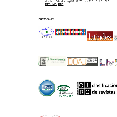
doi: http://dx.doi.org/10.5892/ruvrv.2013.111.167175
RESUMO
PDF
Indexado em: