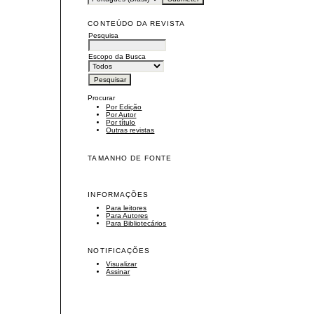
CONTEÚDO DA REVISTA
Pesquisa
Escopo da Busca
Procurar
Por Edição
Por Autor
Por título
Outras revistas
TAMANHO DE FONTE
INFORMAÇÕES
Para leitores
Para Autores
Para Bibliotecários
NOTIFICAÇÕES
Visualizar
Assinar