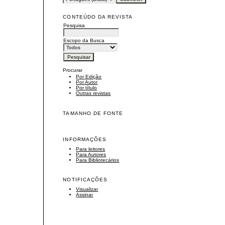
CONTEÚDO DA REVISTA
Pesquisa
Escopo da Busca
Procurar
Por Edição
Por Autor
Por título
Outras revistas
TAMANHO DE FONTE
INFORMAÇÕES
Para leitores
Para Autores
Para Bibliotecários
NOTIFICAÇÕES
Visualizar
Assinar